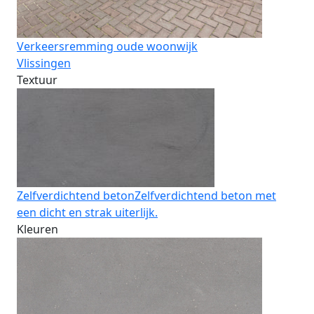
Verkeersremming oude woonwijk
Vlissingen
Textuur
Zelfverdichtend beton
Zelfverdichtend beton met
een dicht en strak uiterlijk.
Kleuren