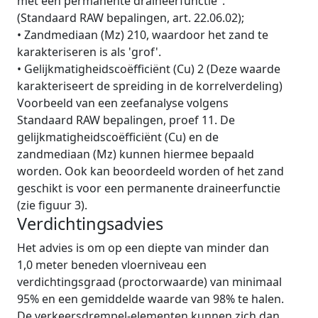
met een permanente draineerfunctie".
(Standaard RAW bepalingen, art. 22.06.02);
•
Zandmediaan (Mz) 210, waardoor het zand te
karakteriseren is als 'grof'.
•
Gelijkmatigheidscoëfficiënt (Cu) 2 (Deze waarde
karakteriseert de spreiding in de korrelverdeling)
Voorbeeld van een zeefanalyse volgens
Standaard RAW bepalingen, proef 11. De
gelijkmatigheidscoëfficiënt (Cu) en de
zandmediaan (Mz) kunnen hiermee bepaald
worden. Ook kan beoordeeld worden of het zand
geschikt is voor een permanente draineerfunctie
(zie figuur 3).
Verdichtingsadvies
Het advies is om op een diepte van minder dan
1,0 meter beneden vloerniveau een
verdichtingsgraad (proctorwaarde) van minimaal
95% en een gemiddelde waarde van 98% te halen.
De verkeersdrempel-elementen kunnen zich dan