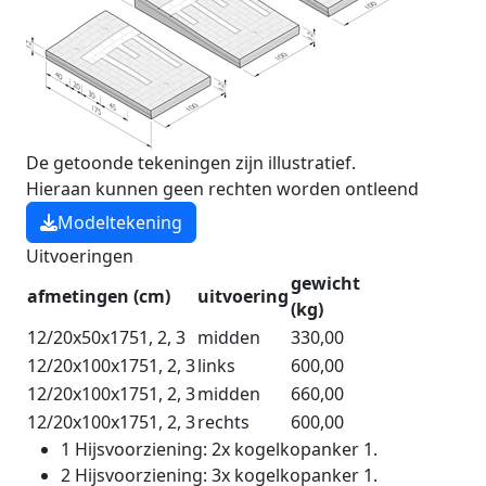
De getoonde tekeningen zijn illustratief.
Hieraan kunnen geen rechten worden ontleend
Modeltekening
Uitvoeringen
gewicht
afmetingen (cm)
uitvoering
(kg)
12/20x50x175
1
,
2
,
3
midden
330,00
12/20x100x175
1
,
2
,
3
links
600,00
12/20x100x175
1
,
2
,
3
midden
660,00
12/20x100x175
1
,
2
,
3
rechts
600,00
1
Hijsvoorziening: 2x kogelkopanker 1.
2
Hijsvoorziening: 3x kogelkopanker 1.