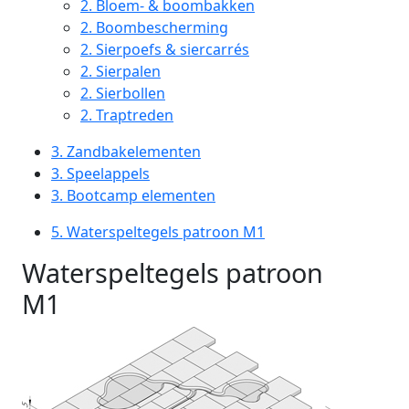
2.
Bloem- & boombakken
2.
Boombescherming
2.
Sierpoefs & siercarrés
2.
Sierpalen
2.
Sierbollen
2.
Traptreden
3.
Zandbakelementen
3.
Speelappels
3.
Bootcamp elementen
5.
Waterspeltegels patroon M1
Waterspeltegels patroon
M1