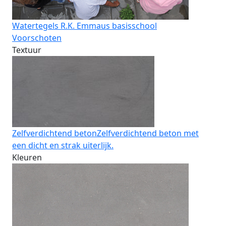
Watertegels R.K. Emmaus basisschool
Voorschoten
Textuur
Zelfverdichtend beton
Zelfverdichtend beton met
een dicht en strak uiterlijk.
Kleuren