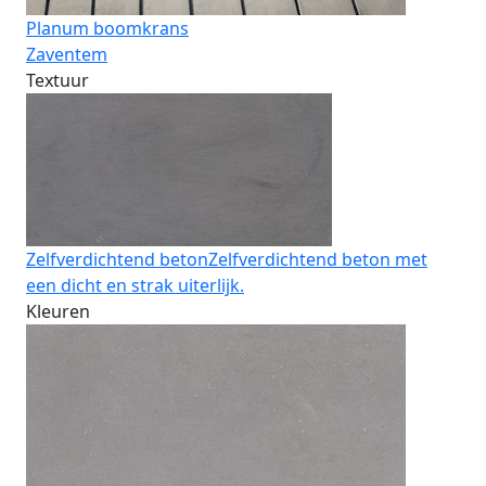
Planum boomkrans
Zaventem
Textuur
Zelfverdichtend beton
Zelfverdichtend beton met
een dicht en strak uiterlijk.
Kleuren