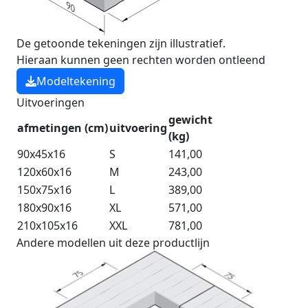
De getoonde tekeningen zijn illustratief.
Hieraan kunnen geen rechten worden ontleend
Modeltekening
Uitvoeringen
gewicht
afmetingen (cm)
uitvoering
(kg)
90x45x16
S
141,00
120x60x16
M
243,00
150x75x16
L
389,00
180x90x16
XL
571,00
210x105x16
XXL
781,00
Andere modellen uit deze productlijn