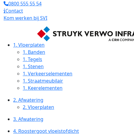
0800 555 55 54
Contact
Kom werken bij SVI
1.
Vloerplaten
1.
Banden
1.
Tegels
1.
Stenen
1.
Verkeerselementen
1.
Straatmeubilair
1.
Keerelementen
2.
Afwatering
2.
Vloerplaten
3.
Afwatering
4.
Roostergoot vloeistofdicht