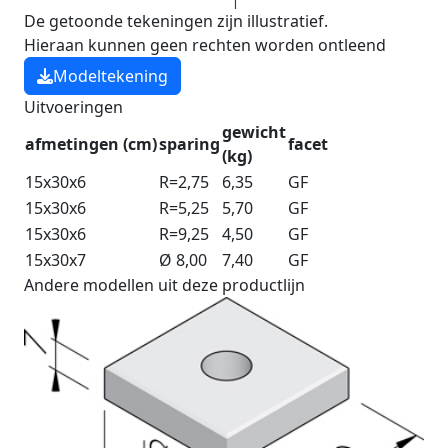
De getoonde tekeningen zijn illustratief.
Hieraan kunnen geen rechten worden ontleend
Modeltekening
Uitvoeringen
gewicht
afmetingen (cm)
sparing
facet
(kg)
15x30x6
R=2,75
6,35
GF
15x30x6
R=5,25
5,70
GF
15x30x6
R=9,25
4,50
GF
15x30x7
Ø 8,00
7,40
GF
Andere modellen uit deze productlijn