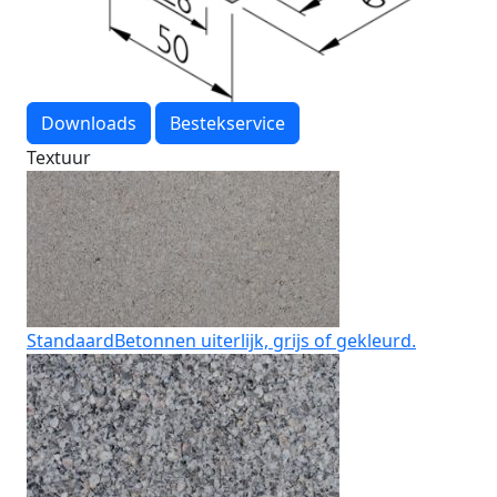
Downloads
Bestekservice
Textuur
Standaard
Betonnen uiterlijk, grijs of gekleurd.