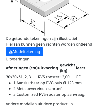
De getoonde tekeningen zijn illustratief.
Hieraan kunnen geen rechten worden ontleend
Modeltekening
Uitvoeringen
gewicht
afmetingen (cm)
uitvoering
facet
(kg)
30x30x6
1
,
2
,
3
RVS rooster
12,00
GF
1
Aansluitbaar op PVC-buis Ø 125 mm.
2
Met soevereinen schroef.
3
Customized RVS-rooster op aanvraag.
Andere modellen uit deze productlijn