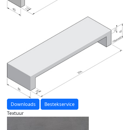
Downloads
Bestekservice
Textuur