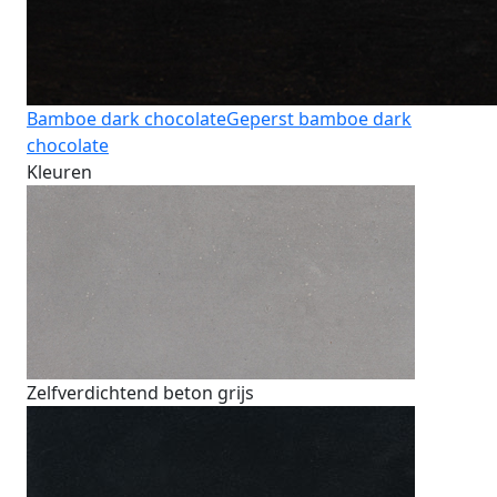
Bamboe dark chocolate
Geperst bamboe dark
chocolate
Kleuren
Zelfverdichtend beton grijs