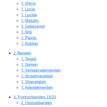
1.
Sferio
1.
Liscio
1.
Lucida
1.
Metallo
1.
Gebezemd
1.
RAS
1.
Plastic
1.
Rubber
2.
Banden
1.
Tegels
1.
Stenen
1.
Verkeerselementen
1.
Straatmeubilair
1.
Vloerplaten
1.
Keerelementen
3.
Trottoirbanden 23/25
2.
Opsluitbanden