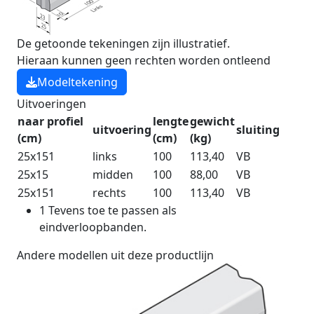
De getoonde tekeningen zijn illustratief.
Hieraan kunnen geen rechten worden ontleend
Modeltekening
Uitvoeringen
naar profiel
lengte
gewicht
uitvoering
sluiting
(cm)
(cm)
(kg)
25x15
1
links
100
113,40
VB
25x15
midden
100
88,00
VB
25x15
1
rechts
100
113,40
VB
1
Tevens toe te passen als
eindverloopbanden.
Andere modellen uit deze productlijn