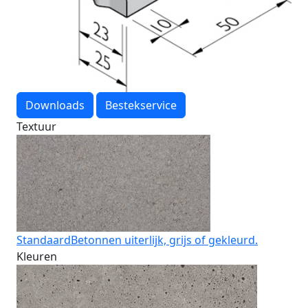
Downloads
Bestekservice
Textuur
Standaard
Betonnen uiterlijk, grijs of gekleurd.
Kleuren