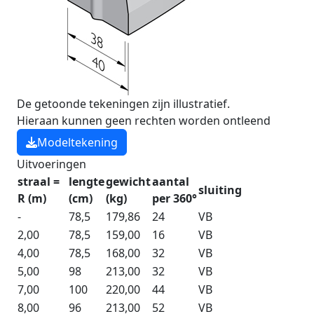
De getoonde tekeningen zijn illustratief.
Hieraan kunnen geen rechten worden ontleend
Modeltekening
Uitvoeringen
straal =
lengte
gewicht
aantal
sluiting
R (m)
(cm)
(kg)
per 360°
-
78,5
179,86
24
VB
2,00
78,5
159,00
16
VB
4,00
78,5
168,00
32
VB
5,00
98
213,00
32
VB
7,00
100
220,00
44
VB
8,00
96
213,00
52
VB