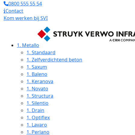
0800 555 55 54
Contact
Kom werken bij SVI
1.
Metallo
1.
Standaard
1.
Zelfverdichtend beton
1.
Saxum
1.
Baleno
1.
Keranova
1.
Novato
1.
Structura
1.
Silentio
1.
Drain
1.
Optiflex
1.
Lavaro
1.
Perlano