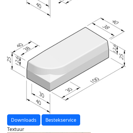
Downloads
Bestekservice
Textuur