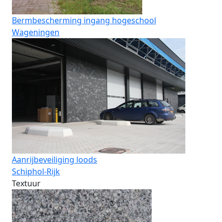
Bermbescherming ingang hogeschool
Wageningen
Aanrijbeveiliging loods
Schiphol-Rijk
Textuur