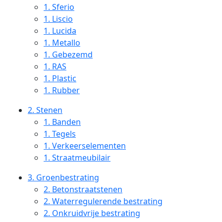
1.
Sferio
1.
Liscio
1.
Lucida
1.
Metallo
1.
Gebezemd
1.
RAS
1.
Plastic
1.
Rubber
2.
Stenen
1.
Banden
1.
Tegels
1.
Verkeerselementen
1.
Straatmeubilair
3.
Groenbestrating
2.
Betonstraatstenen
2.
Waterregulerende bestrating
2.
Onkruidvrije bestrating