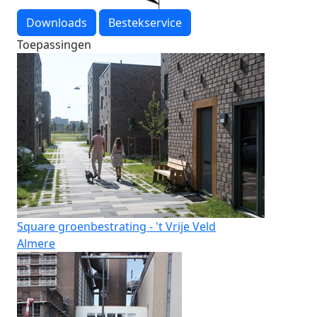
Downloads
Bestekservice
Toepassingen
Square groenbestrating - 't Vrije Veld
Almere