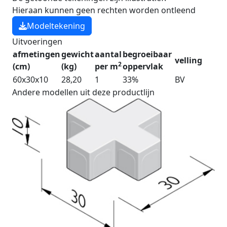
Hieraan kunnen geen rechten worden ontleend
Modeltekening
Uitvoeringen
afmetingen
gewicht
aantal
begroeibaar
velling
2
(cm)
(kg)
per m
oppervlak
60x30x10
28,20
1
33%
BV
Andere modellen uit deze productlijn