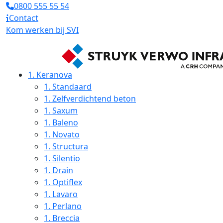
0800 555 55 54
Contact
Kom werken bij SVI
1.
Keranova
1.
Standaard
1.
Zelfverdichtend beton
1.
Saxum
1.
Baleno
1.
Novato
1.
Structura
1.
Silentio
1.
Drain
1.
Optiflex
1.
Lavaro
1.
Perlano
1.
Breccia