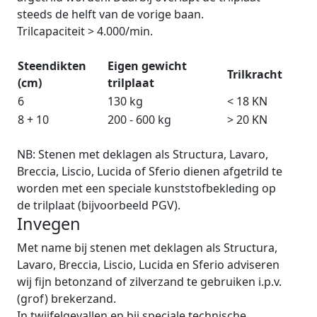
steeds de helft van de vorige baan.
Trilcapaciteit > 4.000/min.
Steendikten
Eigen gewicht
Trilkracht
(cm)
trilplaat
6
130 kg
< 18 KN
8 + 10
200 - 600 kg
> 20 KN
NB: Stenen met deklagen als Structura, Lavaro,
Breccia, Liscio, Lucida of Sferio dienen afgetrild te
worden met een speciale kunststofbekleding op
de trilplaat (bijvoorbeeld PGV).
Invegen
Met name bij stenen met deklagen als Structura,
Lavaro, Breccia, Liscio, Lucida en Sferio adviseren
wij fijn betonzand of zilverzand te gebruiken i.p.v.
(grof) brekerzand.
In twijfelgevallen en bij speciale technische