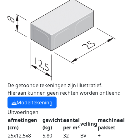
De getoonde tekeningen zijn illustratief.
Hieraan kunnen geen rechten worden ontleend
Modeltekening
Uitvoeringen
afmetingen
gewicht
aantal
machinaal
velling
2
(cm)
(kg)
per m
pakket
25x12,5x8
5,80
32
BV
+