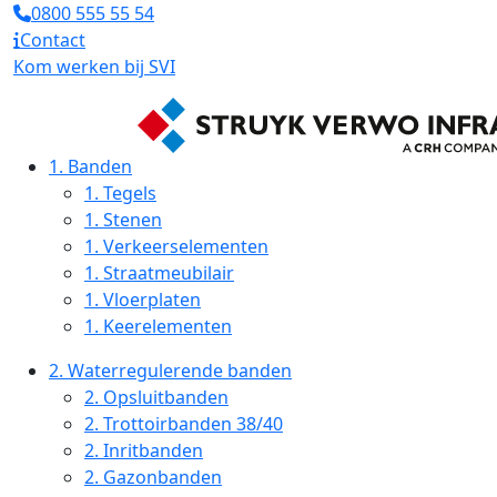
0800 555 55 54
Contact
Kom werken bij SVI
1.
Banden
1.
Tegels
1.
Stenen
1.
Verkeerselementen
1.
Straatmeubilair
1.
Vloerplaten
1.
Keerelementen
2.
Waterregulerende banden
2.
Opsluitbanden
2.
Trottoirbanden 38/40
2.
Inritbanden
2.
Gazonbanden