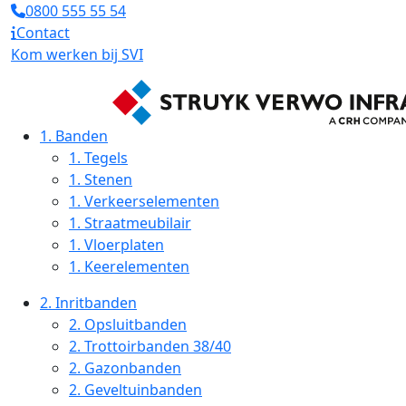
0800 555 55 54
Contact
Kom werken bij SVI
1.
Banden
1.
Tegels
1.
Stenen
1.
Verkeerselementen
1.
Straatmeubilair
1.
Vloerplaten
1.
Keerelementen
2.
Inritbanden
2.
Opsluitbanden
2.
Trottoirbanden 38/40
2.
Gazonbanden
2.
Geveltuinbanden