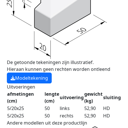
De getoonde tekeningen zijn illustratief.
Hieraan kunnen geen rechten worden ontleend
Modeltekening
Uitvoeringen
afmetingen
lengte
gewicht
uitvoering
sluiting
(cm)
(cm)
(kg)
5/20x25
50
links
52,90
HD
5/20x25
50
rechts
52,90
HD
Andere modellen uit deze productlijn