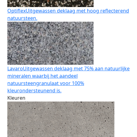
Optiflex
Uitgewassen deklaag met hoog reflecterend
natuursteen.
Lavaro
Uitgewassen deklaag met 75% aan natuurlijke
mineralen waarbij het aandeel
natuursteengranulaat voor 100%
kleurondersteunend is.
Kleuren