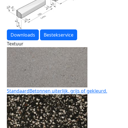
Downloads
Bestekservice
Textuur
Standaard
Betonnen uiterlijk, grijs of gekleurd.