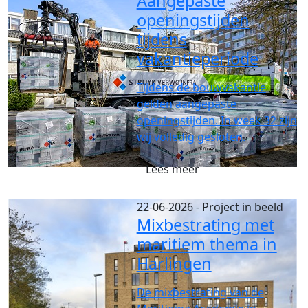
Aangepaste
openingstijden
tijdens
vakantieperiode
Tijdens de bouwvakantie
gelden aangepaste
openingstijden. In week 32 zijn
wij volledig gesloten.
Lees meer
22-06-2026
- Project in beeld
Mixbestrating met
maritiem thema in
Harlingen
De mixbestrating van de