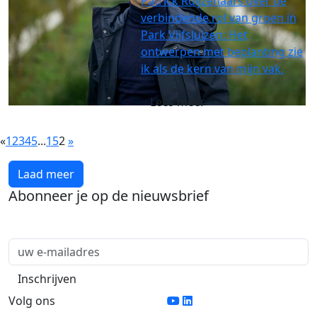
Patrick Ruijzenaars over de
verbindende rol van groen in
Park Vijfsluizen: Het
ontwerpen met beplanting zie
ik als de kern van mijn vak.
Lees meer
«
1
2
3
4
5
...
15
2
»
Laad meer
Abonneer je op de nieuwsbrief
Volg ons