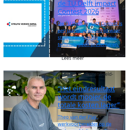
de TU Delft impact
Contest 2026
De TU Delft Impact Contest is
een jaarlijkse wedstrijd waar
studenten hun innovatieve
technologieën presenteren.
Lees meer
27-05-2026
- BuitenBeeld-
artikel
“Het eindresultaat
wordt mooier, de
totale kosten lager”
Theo van der Plas,
werkvoorbereider op de