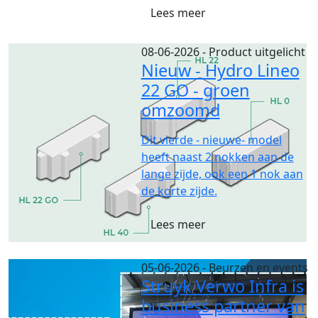
Lees meer
08-06-2026
- Product uitgelicht
Nieuw - Hydro Lineo
22 GO - groen
omzoomd
Dit vierde - nieuwe- model
heeft naast 2 nokken aan de
lange zijde, ook een 1 nok aan
de korte zijde.
Lees meer
05-06-2026
- Beurzen en events
Struyk Verwo Infra is
business partner van