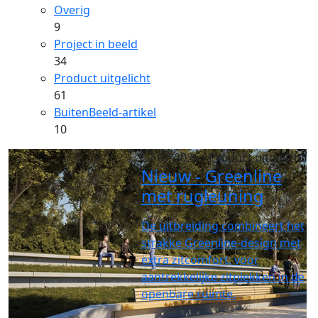
Overig
9
Project in beeld
34
Product uitgelicht
61
BuitenBeeld-artikel
10
27-07-2026
- Product uitgelicht
Nieuw - Greenline
met rugleuning
De uitbreiding combineert het
strakke Greenline-design met
extra zitcomfort, voor
aantrekkelijke zitplekken in de
openbare ruimte.