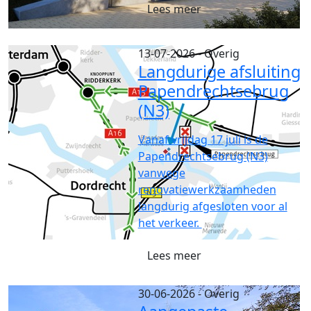
Lees meer
13-07-2026
- Overig
Langdurige afsluiting
Papendrechtsebrug
(N3)
Vanaf vrijdag 17 juli is de
Papendrechtsebrug (N3)
vanwege
renovatiewerkzaamheden
langdurig afgesloten voor al
het verkeer.
Lees meer
30-06-2026
- Overig