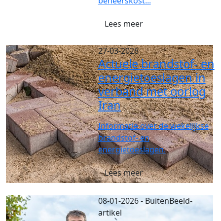
beheerskost...
Lees meer
27-03-2026
Actuele brandstof- en
energietoeslagen in
verband met oorlog
Iran
Informatie over de wekelijkse
brandstof- en
energietoeslagen.
Lees meer
08-01-2026
- BuitenBeeld-
artikel