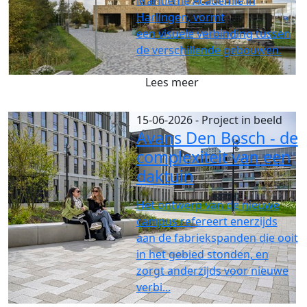
Maritieme Academie in
Harlingen, vormt
een visuele verbinding tussen
de verschillende gebouwen.
Lees meer
15-06-2026
- Project in beeld
Avans Den Bosch - de
complexiteit van een
daktuin
Het ontwerp van de nieuwe
campus refereert enerzijds
aan de fabriekspanden die ooit
in het gebied stonden, en
zorgt anderzijds voor nieuwe
verbi...