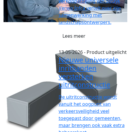
verkoopafdeling van Struyk
Verwo Infra vertelt over zijn
samenwerking met
landschapsontwerpers.
Lees meer
13-05-2026
- Product uitgelicht
Nieuwe universele
inritbanden
versterken
uitritconstructie
De uitritconstructie wordt
vanuit het oogpunt van
verkeersveiligheid veel
toegepast door gemeenten,
maar brengen ook vaak extra