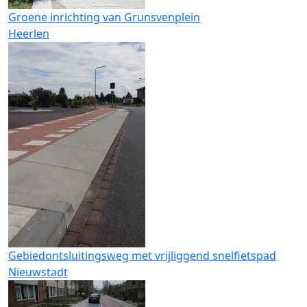
Groene inrichting van Grunsvenplein
Heerlen
Gebiedontsluitingsweg met vrijliggend snelfietspad
Nieuwstadt