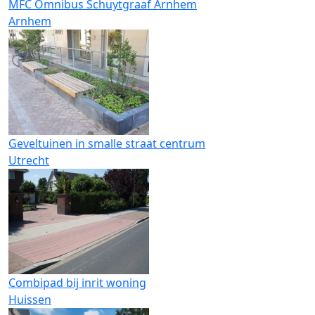
MFC Omnibus Schuytgraaf Arnhem
Arnhem
Geveltuinen in smalle straat centrum
Utrecht
Combipad bij inrit woning
Huissen