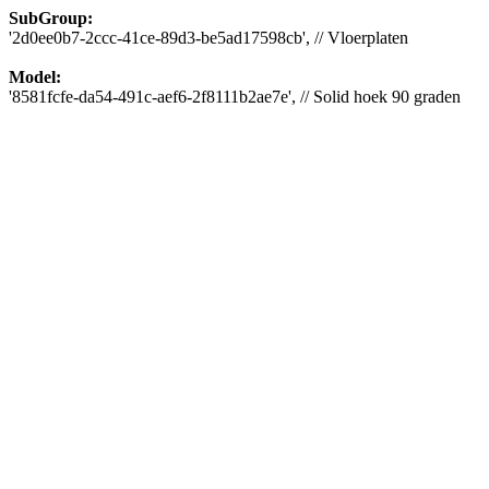
SubGroup:
'2d0ee0b7-2ccc-41ce-89d3-be5ad17598cb', // Vloerplaten
Model:
'8581fcfe-da54-491c-aef6-2f8111b2ae7e', // Solid hoek 90 graden