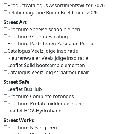
Productcatalogus Assortimentswijzer 2026
Relatiemagazine BuitenBeeld mei - 2026
Street Art
Brochure Speelse schoolpleinen
Brochure Groenbestrating
Brochure Parkstenen Zarafa en Penta
Catalogus Veelzijdige inspiratie
Kleurenwaaier Veelzijdige inspiratie
Leaflet Solid bootcamp elementen
Catalogus Veelzijdig straatmeubilair
Street Safe
Leaflet BusHub
Brochure Complete rotondes
Brochure Prefab middengeleiders
Leaflet HOV-Hydroband
Street Works
Brochure Nevergreen