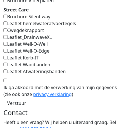
Brochure Vloerplaten
Street Care
Brochure Silent way
Leaflet hemelwaterafvoertegels
Cwegdekrapport
Leaflet_DrainwaveXL
Leaflet Well-O-Well
Leaflet Well-O-Edge
Leaflet Kerb-IT
Leaflet Wadibanden
Leaflet Afwateringsbanden
Ik ga akkoord met de verwerking van mijn gegevens
(zie ook onze
privacy verklaring
)
Verstuur
Contact
Heeft u een vraag? Wij helpen u uiteraard graag. Bel