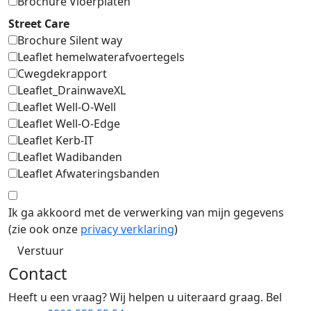
Brochure Vloerplaten
Street Care
Brochure Silent way
Leaflet hemelwaterafvoertegels
Cwegdekrapport
Leaflet_DrainwaveXL
Leaflet Well-O-Well
Leaflet Well-O-Edge
Leaflet Kerb-IT
Leaflet Wadibanden
Leaflet Afwateringsbanden
Ik ga akkoord met de verwerking van mijn gegevens
(zie ook onze
privacy verklaring
)
Verstuur
Contact
Heeft u een vraag? Wij helpen u uiteraard graag. Bel