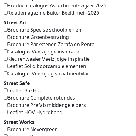
Productcatalogus Assortimentswijzer 2026
Relatiemagazine BuitenBeeld mei - 2026
Street Art
Brochure Speelse schoolpleinen
Brochure Groenbestrating
Brochure Parkstenen Zarafa en Penta
Catalogus Veelzijdige inspiratie
Kleurenwaaier Veelzijdige inspiratie
Leaflet Solid bootcamp elementen
Catalogus Veelzijdig straatmeubilair
Street Safe
Leaflet BusHub
Brochure Complete rotondes
Brochure Prefab middengeleiders
Leaflet HOV-Hydroband
Street Works
Brochure Nevergreen