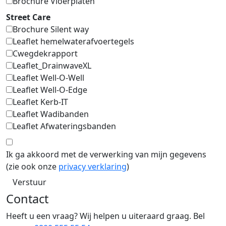
Brochure Vloerplaten
Street Care
Brochure Silent way
Leaflet hemelwaterafvoertegels
Cwegdekrapport
Leaflet_DrainwaveXL
Leaflet Well-O-Well
Leaflet Well-O-Edge
Leaflet Kerb-IT
Leaflet Wadibanden
Leaflet Afwateringsbanden
Ik ga akkoord met de verwerking van mijn gegevens
(zie ook onze
privacy verklaring
)
Verstuur
Contact
Heeft u een vraag? Wij helpen u uiteraard graag. Bel