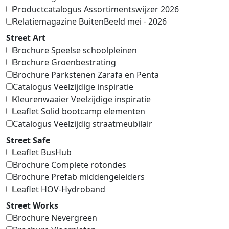
Productcatalogus Assortimentswijzer 2026
Relatiemagazine BuitenBeeld mei - 2026
Street Art
Brochure Speelse schoolpleinen
Brochure Groenbestrating
Brochure Parkstenen Zarafa en Penta
Catalogus Veelzijdige inspiratie
Kleurenwaaier Veelzijdige inspiratie
Leaflet Solid bootcamp elementen
Catalogus Veelzijdig straatmeubilair
Street Safe
Leaflet BusHub
Brochure Complete rotondes
Brochure Prefab middengeleiders
Leaflet HOV-Hydroband
Street Works
Brochure Nevergreen