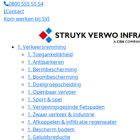
0800 555 55 54
Contact
Kom werken bij SVI
1.
Verkeersremming
1.
Toegankelijkheid
1.
Antiparkeren
1.
Bermbescherming
1.
Boombescherming
1.
Doelgroepscheiding
1.
Openbaar vervoer
1.
Sport & spel
1.
Vergevingsgezinde fietspaden
1.
Zwaar verkeer & industrie
1.
Afkoppelen & infiltratie regenwater
1.
Bescherm bodem
1.
Geluidsreductie