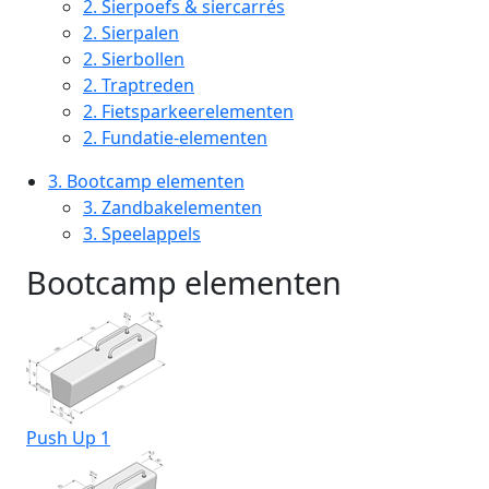
2.
Sierpoefs & siercarrés
2.
Sierpalen
2.
Sierbollen
2.
Traptreden
2.
Fietsparkeerelementen
2.
Fundatie-elementen
3.
Bootcamp elementen
3.
Zandbakelementen
3.
Speelappels
Bootcamp elementen
Push Up 1