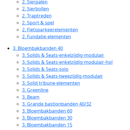
2.
Sierpalen
2.
Sierbollen
2.
Traptreden
2.
Sport & spel
2.
Fietsparkeerelementen
2.
Fundatie-elementen
3.
Bloembakbanden 40
3.
Solids & Seats-enkelzijdig-modulair
3.
Solids & Seats-enkelzijdig-modulair-hol
3.
Solids & Seats-solo
3.
Solids & Seats-tweezijdig-modulair
3.
Solid tribune-elementen
3.
Greenline
3.
Beam
3.
Grande bastionbanden 40/32
3.
Bloembakbanden 60
3.
Bloembakbanden 30
3.
Bloembakbanden 15