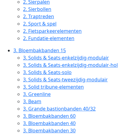
2.
Sierpalen
2.
Sierbollen
2.
Traptreden
2.
Sport & spel
2.
Fietsparkeerelementen
2.
Fundatie-elementen
3.
Bloembakbanden 15
3.
Solids & Seats-enkelzijdig-modulair
3.
Solids & Seats-enkelzijdig-modulair-hol
3.
Solids & Seats-solo
3.
Solids & Seats-tweezijdig-modulair
3.
Solid tribune-elementen
3.
Greenline
3.
Beam
3.
Grande bastionbanden 40/32
3.
Bloembakbanden 60
3.
Bloembakbanden 40
3.
Bloembakbanden 30