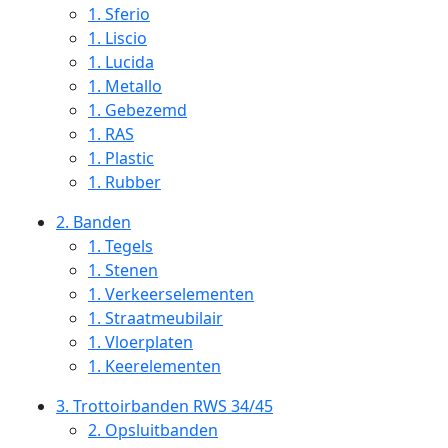
1.
Sferio
1.
Liscio
1.
Lucida
1.
Metallo
1.
Gebezemd
1.
RAS
1.
Plastic
1.
Rubber
2.
Banden
1.
Tegels
1.
Stenen
1.
Verkeerselementen
1.
Straatmeubilair
1.
Vloerplaten
1.
Keerelementen
3.
Trottoirbanden RWS 34/45
2.
Opsluitbanden