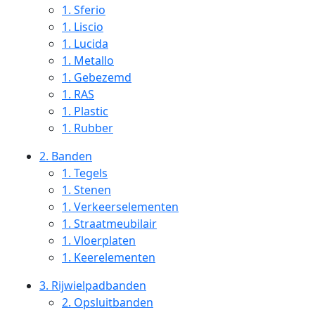
1.
Sferio
1.
Liscio
1.
Lucida
1.
Metallo
1.
Gebezemd
1.
RAS
1.
Plastic
1.
Rubber
2.
Banden
1.
Tegels
1.
Stenen
1.
Verkeerselementen
1.
Straatmeubilair
1.
Vloerplaten
1.
Keerelementen
3.
Rijwielpadbanden
2.
Opsluitbanden