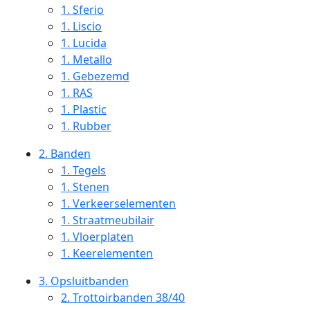
1.
Sferio
1.
Liscio
1.
Lucida
1.
Metallo
1.
Gebezemd
1.
RAS
1.
Plastic
1.
Rubber
2.
Banden
1.
Tegels
1.
Stenen
1.
Verkeerselementen
1.
Straatmeubilair
1.
Vloerplaten
1.
Keerelementen
3.
Opsluitbanden
2.
Trottoirbanden 38/40