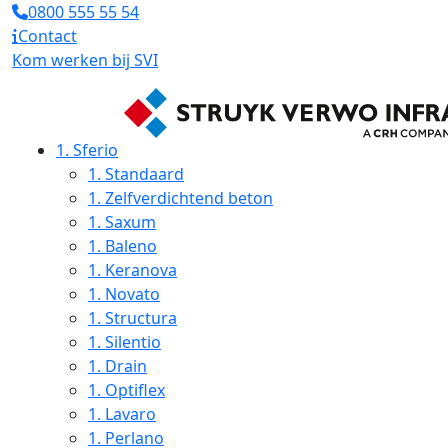
0800 555 55 54
Contact
Kom werken bij SVI
1.
Sferio
1.
Standaard
1.
Zelfverdichtend beton
1.
Saxum
1.
Baleno
1.
Keranova
1.
Novato
1.
Structura
1.
Silentio
1.
Drain
1.
Optiflex
1.
Lavaro
1.
Perlano