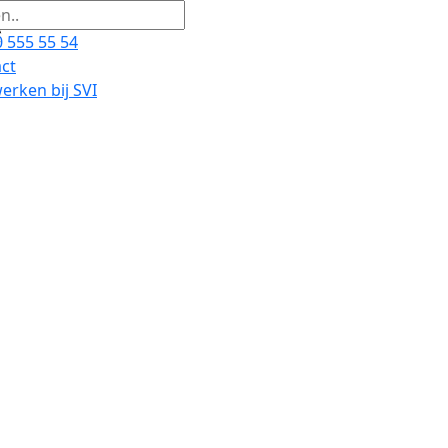
 555 55 54
ct
rken bij SVI