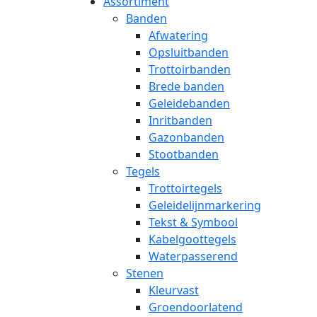
Assortiment
Banden
Afwatering
Opsluitbanden
Trottoirbanden
Brede banden
Geleidebanden
Inritbanden
Gazonbanden
Stootbanden
Tegels
Trottoirtegels
Geleidelijnmarkering
Tekst & Symbool
Kabelgoottegels
Waterpasserend
Stenen
Kleurvast
Groendoorlatend