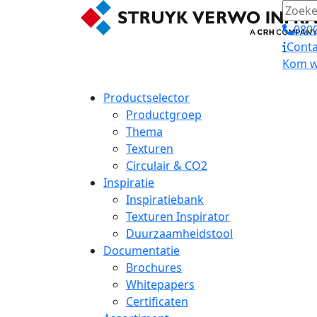
0800
Conta
Kom we
Productselector
Productgroep
Thema
Texturen
Circulair & CO2
Inspiratie
Inspiratiebank
Texturen Inspirator
Duurzaamheidstool
Documentatie
Brochures
Whitepapers
Certificaten