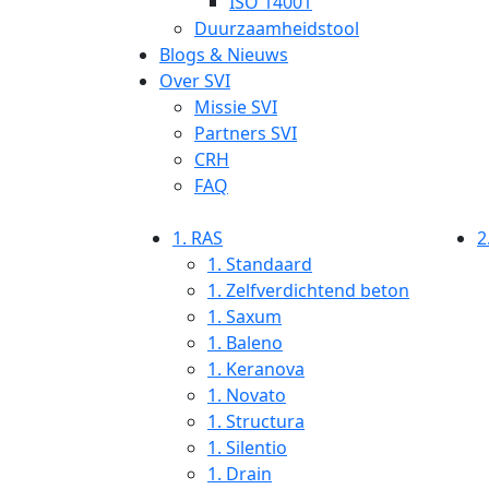
ISO 14001
Duurzaamheidstool
Blogs & Nieuws
Over SVI
Missie SVI
Partners SVI
CRH
FAQ
1.
RAS
2
1.
Standaard
1.
Zelfverdichtend beton
1.
Saxum
1.
Baleno
1.
Keranova
1.
Novato
1.
Structura
1.
Silentio
1.
Drain