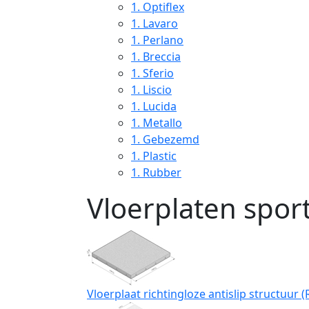
1.
Optiflex
1.
Lavaro
1.
Perlano
1.
Breccia
1.
Sferio
1.
Liscio
1.
Lucida
1.
Metallo
1.
Gebezemd
1.
Plastic
1.
Rubber
Vloerplaten spor
Vloerplaat richtingloze antislip structuur (