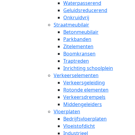
Waterpasserend
Geluidsreducerend
Onkruidvrij
Straatmeubilair
Betonmeubilair
Parkbanden
Zitelementen
Boomkransen
Traptreden
Inrichting schoolplein
Verkeerselementen
Verkeersgeleiding
Rotonde elementen
Verkeersdrempels
Middengeleiders
Vloerplaten
Bedrijfsvloerplaten
Vloeistofdicht
Industrieel