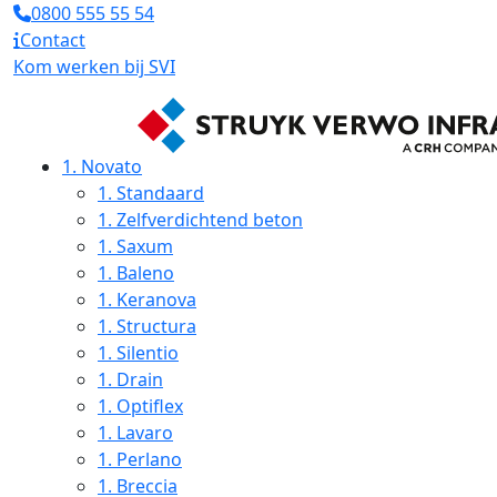
0800 555 55 54
Contact
Kom werken bij SVI
1.
Novato
1.
Standaard
1.
Zelfverdichtend beton
1.
Saxum
1.
Baleno
1.
Keranova
1.
Structura
1.
Silentio
1.
Drain
1.
Optiflex
1.
Lavaro
1.
Perlano
1.
Breccia