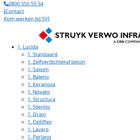
0800 555 55 54
Contact
Kom werken bij SVI
1.
Lucida
1.
Standaard
1.
Zelfverdichtend beton
1.
Saxum
1.
Baleno
1.
Keranova
1.
Novato
1.
Structura
1.
Silentio
1.
Drain
1.
Optiflex
1.
Lavaro
1.
Perlano