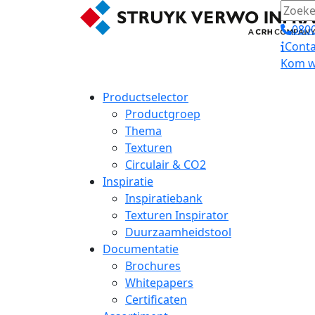
0800
Conta
Kom we
Productselector
Productgroep
Thema
Texturen
Circulair & CO2
Inspiratie
Inspiratiebank
Texturen Inspirator
Duurzaamheidstool
Documentatie
Brochures
Whitepapers
Certificaten