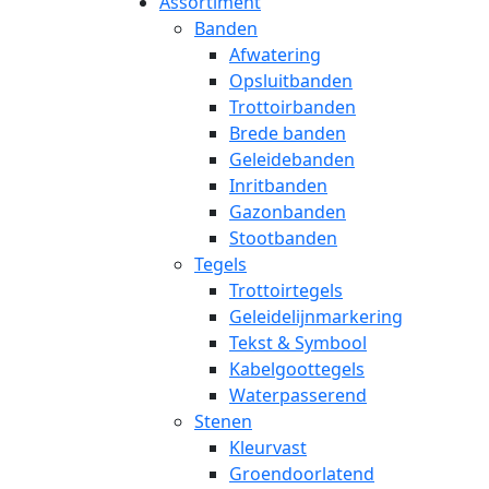
Assortiment
Banden
Afwatering
Opsluitbanden
Trottoirbanden
Brede banden
Geleidebanden
Inritbanden
Gazonbanden
Stootbanden
Tegels
Trottoirtegels
Geleidelijnmarkering
Tekst & Symbool
Kabelgoottegels
Waterpasserend
Stenen
Kleurvast
Groendoorlatend