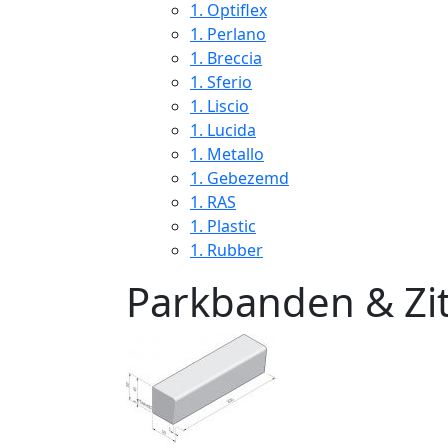
1.
Optiflex
1.
Perlano
1.
Breccia
1.
Sferio
1.
Liscio
1.
Lucida
1.
Metallo
1.
Gebezemd
1.
RAS
1.
Plastic
1.
Rubber
Parkbanden & Zi