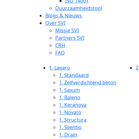
ISO 14001
Duurzaamheidstool
Blogs & Nieuws
Over SVI
Missie SVI
Partners SVI
CRH
FAQ
1.
Lavaro
2
1.
Standaard
1.
Zelfverdichtend beton
1.
Saxum
1.
Baleno
1.
Keranova
1.
Novato
1.
Structura
1.
Silentio
1.
Drain