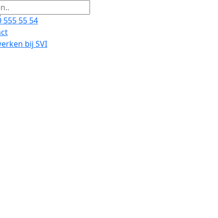
 555 55 54
ct
rken bij SVI