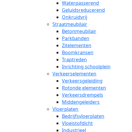
Waterpasserend
Geluidsreducerend
Onkruidvrij
Straatmeubilair
Betonmeubilair
Parkbanden
Zitelementen
Boomkransen
Traptreden
Inrichting schoolplein
Verkeerselementen
Verkeersgeleiding
Rotonde elementen
Verkeersdrempels
Middengeleiders
Vloerplaten
Bedrijfsvloerplaten
Vloeistofdicht
Industrieel