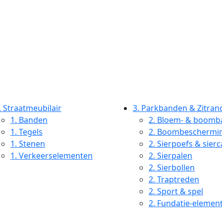
.
Straatmeubilair
3.
Parkbanden & Zitran
1.
Banden
2.
Bloem- & boomb
1.
Tegels
2.
Boombeschermi
1.
Stenen
2.
Sierpoefs & sierc
1.
Verkeerselementen
2.
Sierpalen
2.
Sierbollen
2.
Traptreden
2.
Sport & spel
2.
Fundatie-elemen