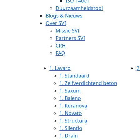
ISO 14001
Duurzaamheidstool
Blogs & Nieuws
Over SVI
Missie SVI
Partners SVI
CRH
FAQ
1.
Lavaro
2
1.
Standaard
1.
Zelfverdichtend beton
1.
Saxum
1.
Baleno
1.
Keranova
1.
Novato
1.
Structura
1.
Silentio
1.
Drain