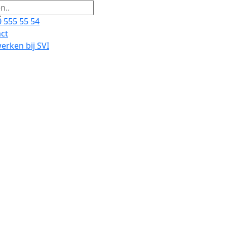
 555 55 54
ct
rken bij SVI