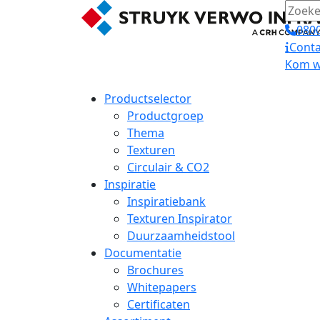
0800
Conta
Kom we
Productselector
Productgroep
Thema
Texturen
Circulair & CO2
Inspiratie
Inspiratiebank
Texturen Inspirator
Duurzaamheidstool
Documentatie
Brochures
Whitepapers
Certificaten