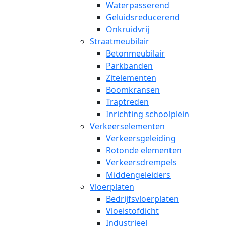
Waterpasserend
Geluidsreducerend
Onkruidvrij
Straatmeubilair
Betonmeubilair
Parkbanden
Zitelementen
Boomkransen
Traptreden
Inrichting schoolplein
Verkeerselementen
Verkeersgeleiding
Rotonde elementen
Verkeersdrempels
Middengeleiders
Vloerplaten
Bedrijfsvloerplaten
Vloeistofdicht
Industrieel