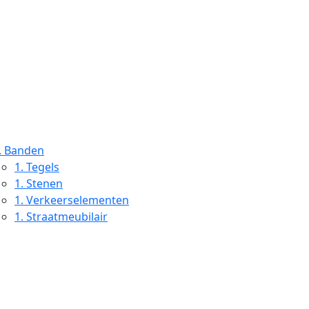
.
Banden
1.
Tegels
1.
Stenen
1.
Verkeerselementen
1.
Straatmeubilair