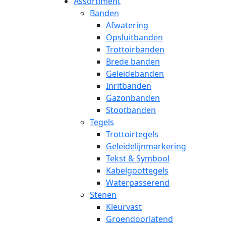
Assortiment
Banden
Afwatering
Opsluitbanden
Trottoirbanden
Brede banden
Geleidebanden
Inritbanden
Gazonbanden
Stootbanden
Tegels
Trottoirtegels
Geleidelijnmarkering
Tekst & Symbool
Kabelgoottegels
Waterpasserend
Stenen
Kleurvast
Groendoorlatend