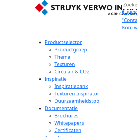
0800
Conta
Kom we
Productselector
Productgroep
Thema
Texturen
Circulair & CO2
Inspiratie
Inspiratiebank
Texturen Inspirator
Duurzaamheidstool
Documentatie
Brochures
Whitepapers
Certificaten