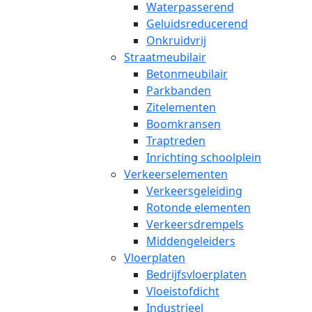
Waterpasserend
Geluidsreducerend
Onkruidvrij
Straatmeubilair
Betonmeubilair
Parkbanden
Zitelementen
Boomkransen
Traptreden
Inrichting schoolplein
Verkeerselementen
Verkeersgeleiding
Rotonde elementen
Verkeersdrempels
Middengeleiders
Vloerplaten
Bedrijfsvloerplaten
Vloeistofdicht
Industrieel