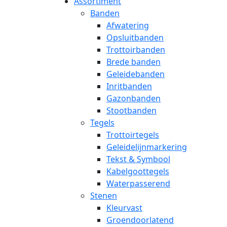
Assortiment
Banden
Afwatering
Opsluitbanden
Trottoirbanden
Brede banden
Geleidebanden
Inritbanden
Gazonbanden
Stootbanden
Tegels
Trottoirtegels
Geleidelijnmarkering
Tekst & Symbool
Kabelgoottegels
Waterpasserend
Stenen
Kleurvast
Groendoorlatend