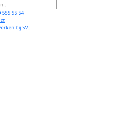
 555 55 54
ct
rken bij SVI