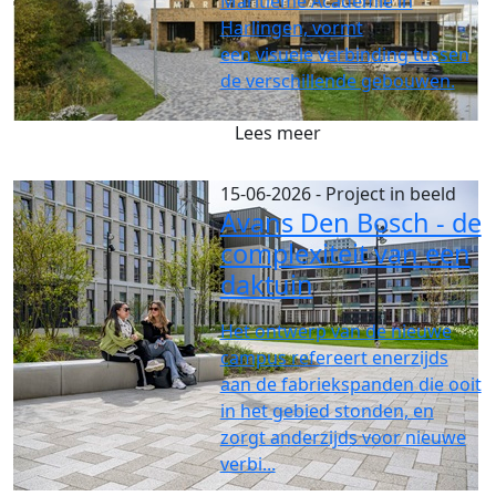
Maritieme Academie in
Harlingen, vormt
een visuele verbinding tussen
de verschillende gebouwen.
Lees meer
15-06-2026
- Project in beeld
Avans Den Bosch - de
complexiteit van een
daktuin
Het ontwerp van de nieuwe
campus refereert enerzijds
aan de fabriekspanden die ooit
in het gebied stonden, en
zorgt anderzijds voor nieuwe
verbi...