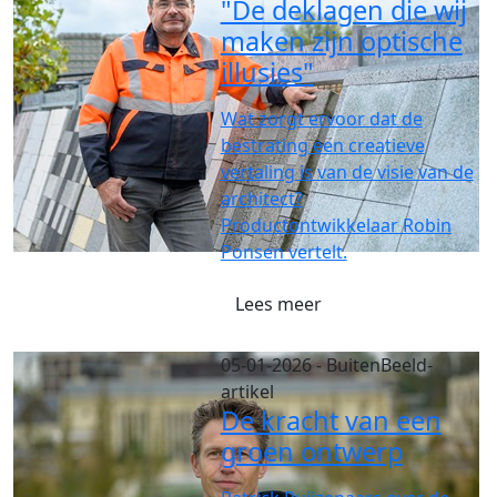
"De deklagen die wij
maken zijn optische
illusies"
Wat zorgt ervoor dat de
bestrating een creatieve
vertaling is van de visie van de
architect?
Productontwikkelaar Robin
Ponsen vertelt.
Lees meer
05-01-2026
- BuitenBeeld-
artikel
De kracht van een
groen ontwerp