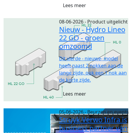
Lees meer
08-06-2026
- Product uitgelicht
Nieuw - Hydro Lineo
22 GO - groen
omzoomd
Dit vierde - nieuwe- model
heeft naast 2 nokken aan de
lange zijde, ook een 1 nok aan
de korte zijde.
Lees meer
05-06-2026
- Beurzen en events
Struyk Verwo Infra is
business partner van