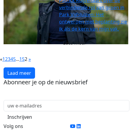
Patrick Ruijzenaars over de
verbindende rol van groen in
Park Vijfsluizen: Het
ontwerpen met beplanting zie
ik als de kern van mijn vak.
Lees meer
«
1
2
3
4
5
...
15
2
»
Laad meer
Abonneer je op de nieuwsbrief
Volg ons