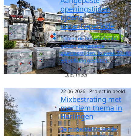
Aangepaste
openingstijden
tijdens
vakantieperiode
Tijdens de bouwvakantie
gelden aangepaste
openingstijden. In week 32 zijn
wij volledig gesloten.
Lees meer
22-06-2026
- Project in beeld
Mixbestrating met
maritiem thema in
Harlingen
De mixbestrating van de