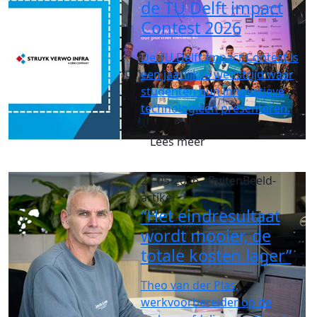
de TU Delft impact
Contest 2026
De TU Delft Impact Contest is
een jaarlijkse wedstrijd waar
studenten hun innovatieve
technologieën presenteren.
Lees meer
27-05-2026
- BuitenBeeld-
artikel
“Het eindresultaat
wordt mooier, de
totale kosten lager”
Theo van der Plas,
werkvoorbereider op de