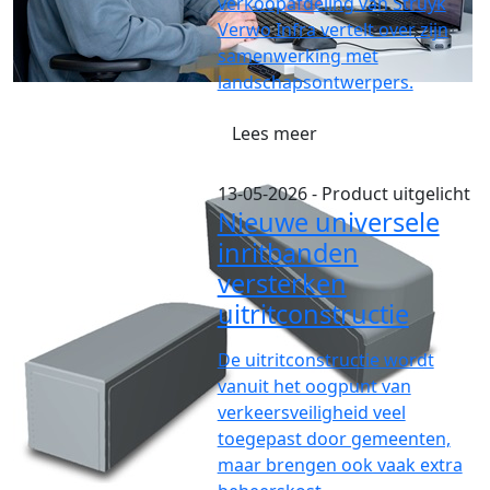
verkoopafdeling van Struyk
Verwo Infra vertelt over zijn
samenwerking met
landschapsontwerpers.
Lees meer
13-05-2026
- Product uitgelicht
Nieuwe universele
inritbanden
versterken
uitritconstructie
De uitritconstructie wordt
vanuit het oogpunt van
verkeersveiligheid veel
toegepast door gemeenten,
maar brengen ook vaak extra