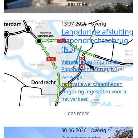
Lees meer
13-07-2026
- Overig
Langdurige afsluiting
Papendrechtsebrug
(N3)
Vanaf vrijdag 17 juli is de
Papendrechtsebrug (N3)
vanwege
renovatiewerkzaamheden
langdurig afgesloten voor al
het verkeer.
Lees meer
30-06-2026
- Overig