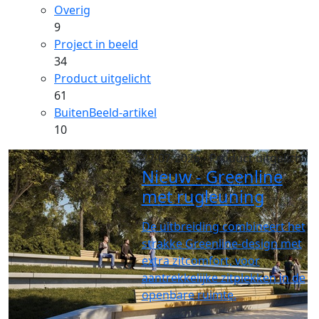
Overig
9
Project in beeld
34
Product uitgelicht
61
BuitenBeeld-artikel
10
27-07-2026
- Product uitgelicht
Nieuw - Greenline
met rugleuning
De uitbreiding combineert het
strakke Greenline-design met
extra zitcomfort, voor
aantrekkelijke zitplekken in de
openbare ruimte.