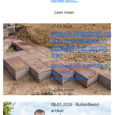
beheerskost...
Lees meer
27-03-2026
Actuele brandstof- en
energietoeslagen in
verband met oorlog
Iran
Informatie over de wekelijkse
brandstof- en
energietoeslagen.
Lees meer
08-01-2026
- BuitenBeeld-
artikel