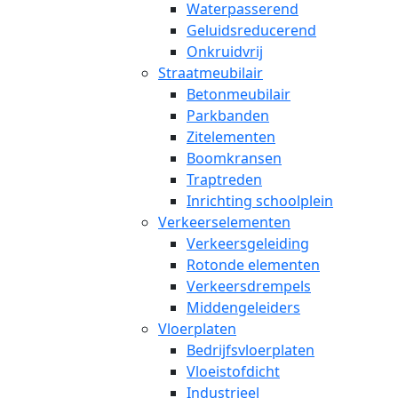
Waterpasserend
Geluidsreducerend
Onkruidvrij
Straatmeubilair
Betonmeubilair
Parkbanden
Zitelementen
Boomkransen
Traptreden
Inrichting schoolplein
Verkeerselementen
Verkeersgeleiding
Rotonde elementen
Verkeersdrempels
Middengeleiders
Vloerplaten
Bedrijfsvloerplaten
Vloeistofdicht
Industrieel