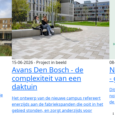
15-06-2026
- Project in beeld
08
Avans Den Bosch - de
N
complexiteit van een
-
daktuin
Di
ie
no
Het ontwerp van de nieuwe campus refereert
de 
enerzijds aan de fabriekspanden die ooit in het
gebied stonden, en zorgt anderzijds voor
L