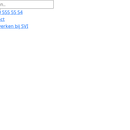
 555 55 54
ct
rken bij SVI