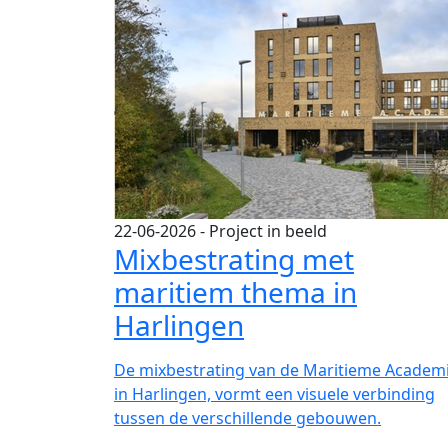
22-06-2026
- Project in beeld
Mixbestrating met
maritiem thema in
Harlingen
De mixbestrating van de Maritieme Academ
in Harlingen, vormt een visuele verbinding
tussen de verschillende gebouwen.