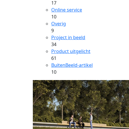
17
Online service
10
Overig
9
Project in beeld
34
Product uitgelicht
61
BuitenBeeld-artikel
10