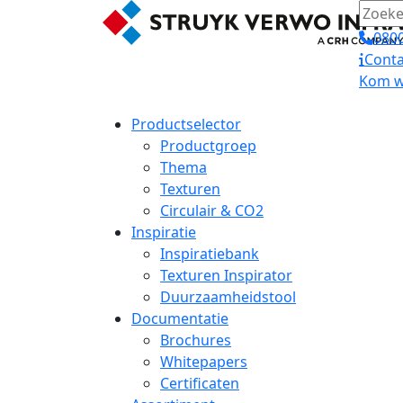
0800
Conta
Kom we
Productselector
Productgroep
Thema
Texturen
Circulair & CO2
Inspiratie
Inspiratiebank
Texturen Inspirator
Duurzaamheidstool
Documentatie
Brochures
Whitepapers
Certificaten