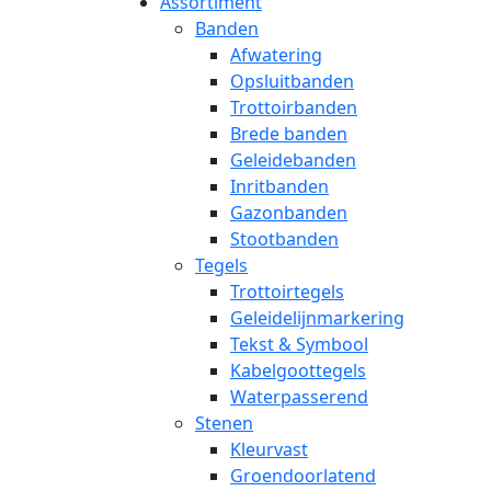
Assortiment
Banden
Afwatering
Opsluitbanden
Trottoirbanden
Brede banden
Geleidebanden
Inritbanden
Gazonbanden
Stootbanden
Tegels
Trottoirtegels
Geleidelijnmarkering
Tekst & Symbool
Kabelgoottegels
Waterpasserend
Stenen
Kleurvast
Groendoorlatend