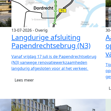
13-07-2026
- Overig
30
Langdurige afsluiting
A
Papendrechtsebrug (N3)
o
v
Vanaf vrijdag 17 juli is de Papendrechtsebrug
(N3) vanwege renovatiewerkzaamheden
Ti
langdurig afgesloten voor al het verkeer.
ope
ge
Lees meer
L