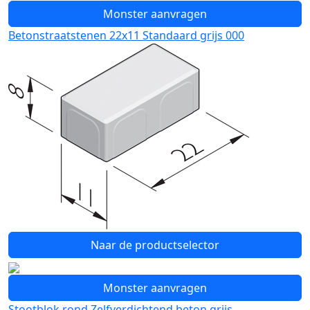
Monster aanvragen
Betonstraatstenen 22x11 Standaard grijs 000
Naar de productselector
Monster aanvragen
Stootblok rond Zelfverdichtend beton grijs