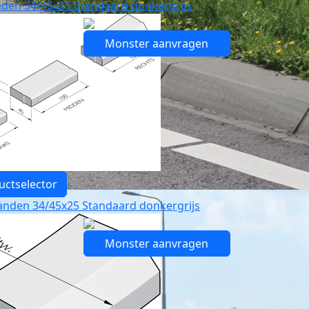
nden 34/45x25 Standaard donkergrijs
Monster aanvragen
uctselector
anden 34/45x25 Standaard donkergrijs
Monster aanvragen