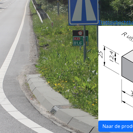
Toegepa
Trottoirbochtb
Naar de prod