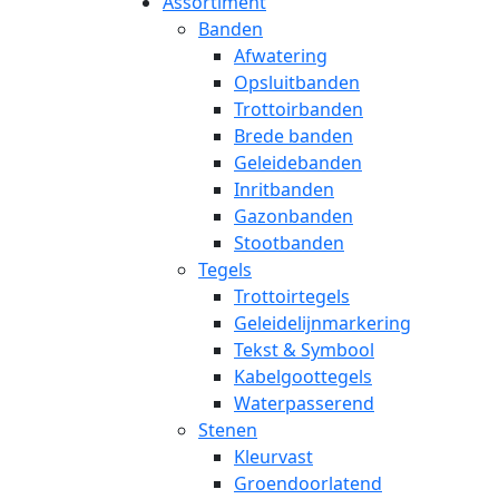
Assortiment
Banden
Afwatering
Opsluitbanden
Trottoirbanden
Brede banden
Geleidebanden
Inritbanden
Gazonbanden
Stootbanden
Tegels
Trottoirtegels
Geleidelijnmarkering
Tekst & Symbool
Kabelgoottegels
Waterpasserend
Stenen
Kleurvast
Groendoorlatend