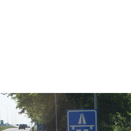
Verkeersveilige
Robuu
Rijks