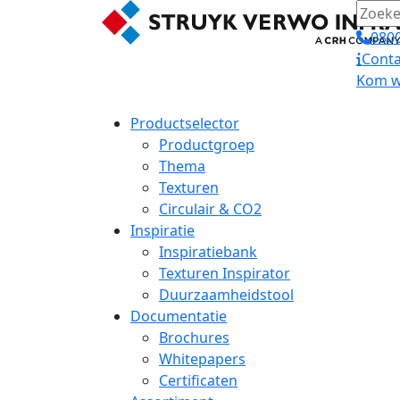
0800
Conta
Kom we
Productselector
Productgroep
Thema
Texturen
Circulair & CO2
Inspiratie
Inspiratiebank
Texturen Inspirator
Duurzaamheidstool
Documentatie
Brochures
Whitepapers
Certificaten