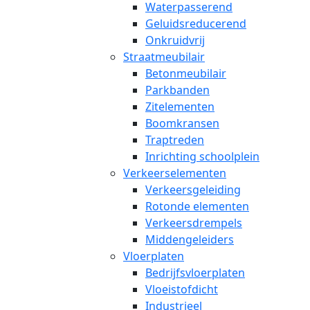
Waterpasserend
Geluidsreducerend
Onkruidvrij
Straatmeubilair
Betonmeubilair
Parkbanden
Zitelementen
Boomkransen
Traptreden
Inrichting schoolplein
Verkeerselementen
Verkeersgeleiding
Rotonde elementen
Verkeersdrempels
Middengeleiders
Vloerplaten
Bedrijfsvloerplaten
Vloeistofdicht
Industrieel