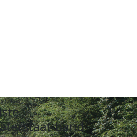
 situaties
ste
waterstaat-band