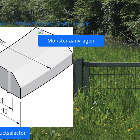
ste Producten
anden 34/45x25 Standaard donkergrijs
Monster aanvragen
uctselector