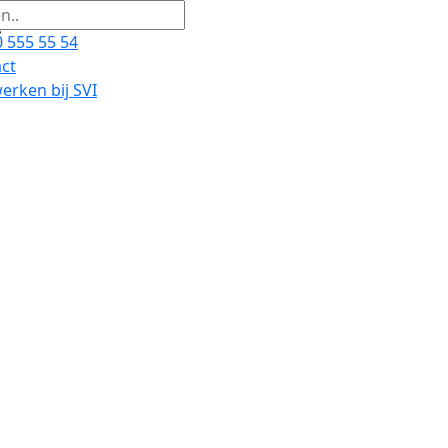
 555 55 54
ct
rken bij SVI