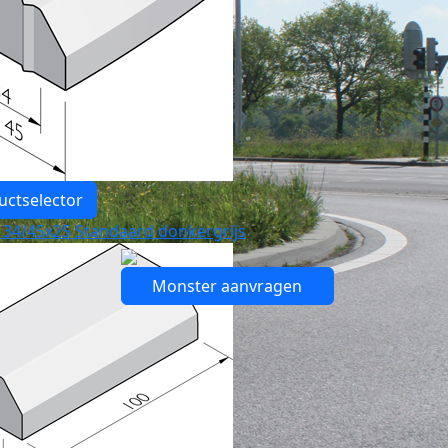
uctselector
 34/45x25 Standaard donkergrijs
Monster aanvragen