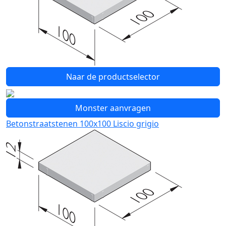
Naar de productselector
Monster aanvragen
Betonstraatstenen 100x100 Liscio grigio