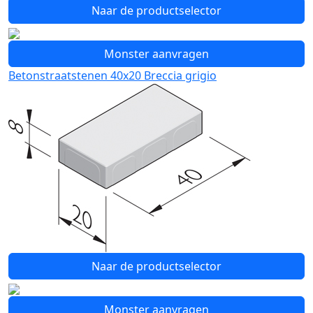
Naar de productselector
Monster aanvragen
Betonstraatstenen 40x20 Breccia grigio
Naar de productselector
Monster aanvragen