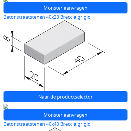
Monster aanvragen
Betonstraatstenen 40x20 Breccia grigio
Naar de productselector
Monster aanvragen
Betonstraatstenen 40x40 Breccia grigio