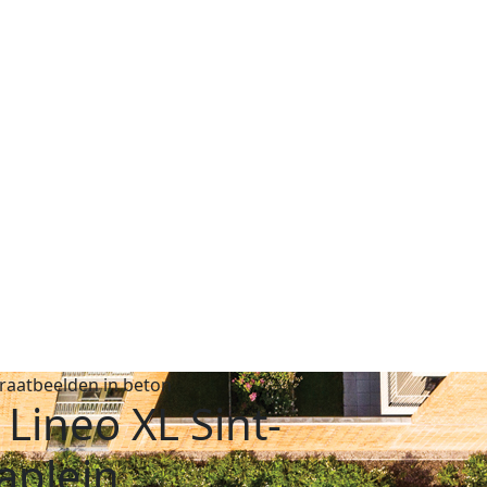
traatbeelden in beton
Lineo XL Sint-
aplein