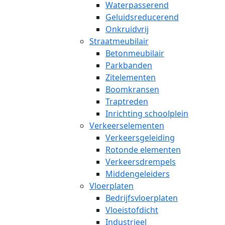
Waterpasserend
Geluidsreducerend
Onkruidvrij
Straatmeubilair
Betonmeubilair
Parkbanden
Zitelementen
Boomkransen
Traptreden
Inrichting schoolplein
Verkeerselementen
Verkeersgeleiding
Rotonde elementen
Verkeersdrempels
Middengeleiders
Vloerplaten
Bedrijfsvloerplaten
Vloeistofdicht
Industrieel