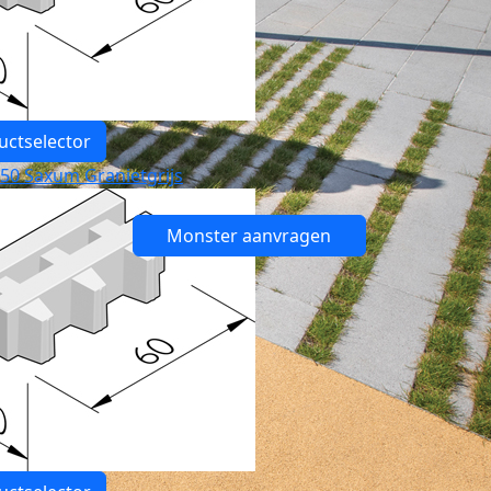
uctselector
 50 Saxum Granietgrijs
Monster aanvragen