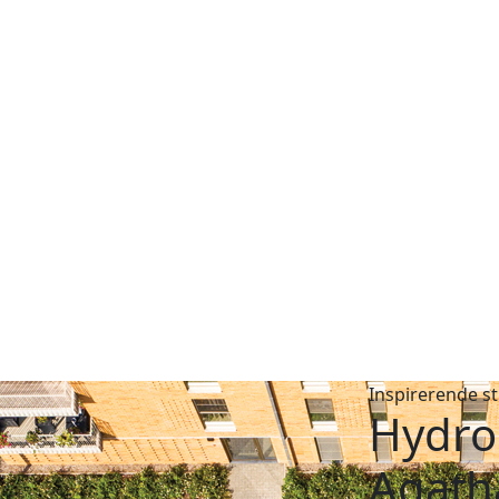
Inspirerende s
Hydro 
Agath