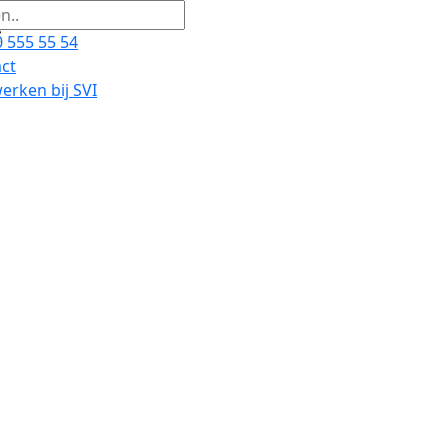
 555 55 54
ct
rken bij SVI