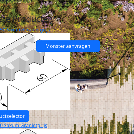
ste Producten
 50 Saxum Granietgrijs
Monster aanvragen
uctselector
 0 Saxum Granietgrijs