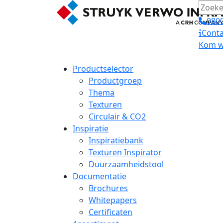
0800
Conta
Kom we
Productselector
Productgroep
Thema
Texturen
Circulair & CO2
Inspiratie
Inspiratiebank
Texturen Inspirator
Duurzaamheidstool
Documentatie
Brochures
Whitepapers
Certificaten