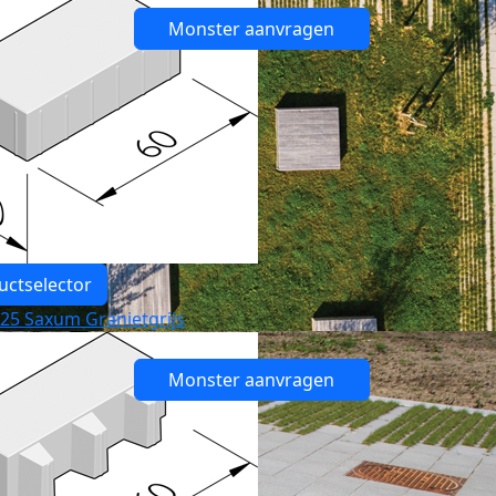
Monster aanvragen
uctselector
 25 Saxum Granietgrijs
Monster aanvragen