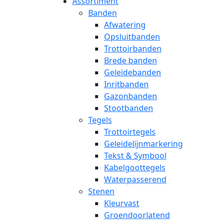
Assortiment
Banden
Afwatering
Opsluitbanden
Trottoirbanden
Brede banden
Geleidebanden
Inritbanden
Gazonbanden
Stootbanden
Tegels
Trottoirtegels
Geleidelijnmarkering
Tekst & Symbool
Kabelgoottegels
Waterpasserend
Stenen
Kleurvast
Groendoorlatend