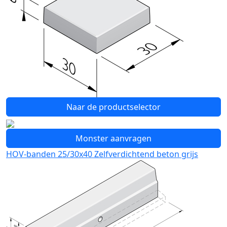
Naar de productselector
Monster aanvragen
HOV-banden 25/30x40 Zelfverdichtend beton grijs