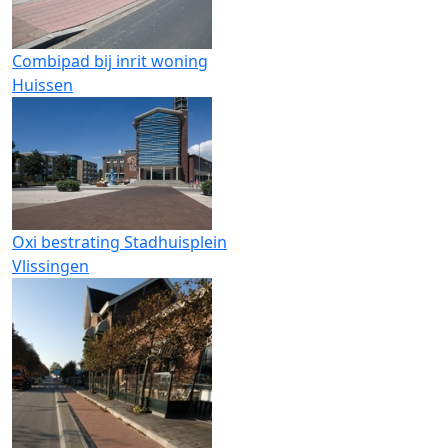
Combipad bij inrit woning
Huissen
Oxi bestrating Stadhuisplein
Vlissingen