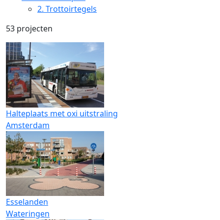
2.
Trottoirtegels
53 projecten
Halteplaats met oxi uitstraling
Amsterdam
Esselanden
Wateringen