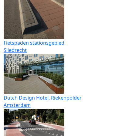
Fietspaden stationsgebied
Sliedrecht
Dutch Design Hotel, Riekenpolder
Amsterdam