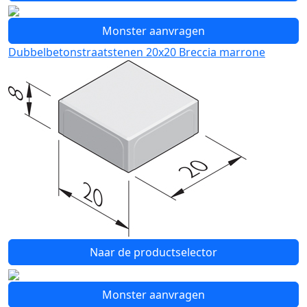
Monster aanvragen
Dubbelbetonstraatstenen 20x20 Breccia marrone
Naar de productselector
Monster aanvragen