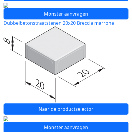
Monster aanvragen
Dubbelbetonstraatstenen 20x20 Breccia marrone
Naar de productselector
Monster aanvragen