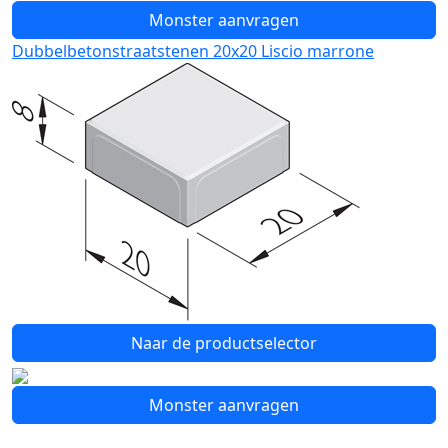
Monster aanvragen
Dubbelbetonstraatstenen 20x20 Liscio marrone
Naar de productselector
Monster aanvragen