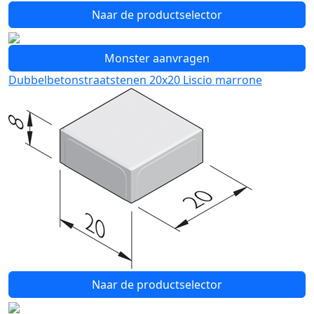
Naar de productselector
Monster aanvragen
Dubbelbetonstraatstenen 20x20 Liscio marrone
Naar de productselector