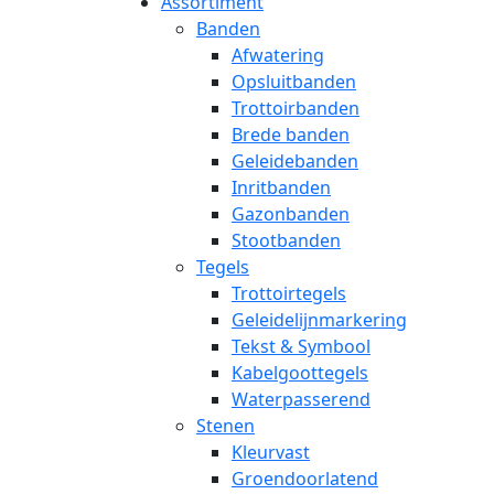
Assortiment
Banden
Afwatering
Opsluitbanden
Trottoirbanden
Brede banden
Geleidebanden
Inritbanden
Gazonbanden
Stootbanden
Tegels
Trottoirtegels
Geleidelijnmarkering
Tekst & Symbool
Kabelgoottegels
Waterpasserend
Stenen
Kleurvast
Groendoorlatend