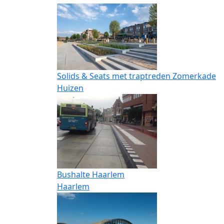
Solids & Seats met traptreden Zomerkade
Huizen
Bushalte Haarlem
Haarlem