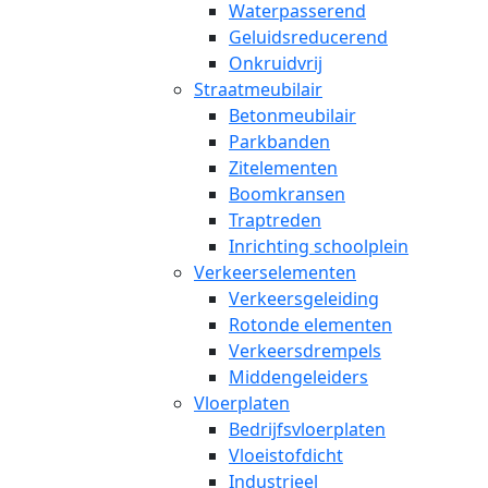
Waterpasserend
Geluidsreducerend
Onkruidvrij
Straatmeubilair
Betonmeubilair
Parkbanden
Zitelementen
Boomkransen
Traptreden
Inrichting schoolplein
Verkeerselementen
Verkeersgeleiding
Rotonde elementen
Verkeersdrempels
Middengeleiders
Vloerplaten
Bedrijfsvloerplaten
Vloeistofdicht
Industrieel