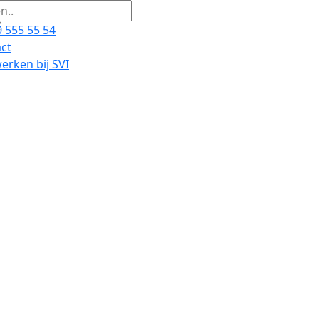
 555 55 54
ct
rken bij SVI