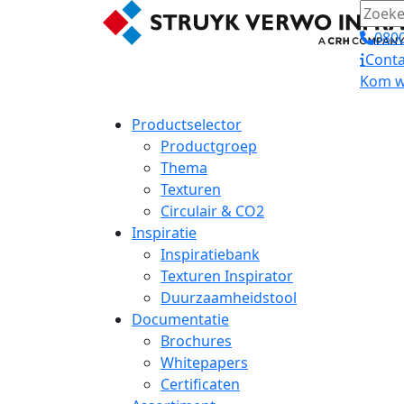
0800
Conta
Kom we
Productselector
Productgroep
Thema
Texturen
Circulair & CO2
Inspiratie
Inspiratiebank
Texturen Inspirator
Duurzaamheidstool
Documentatie
Brochures
Whitepapers
Certificaten