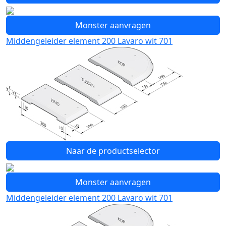
Monster aanvragen
Middengeleider element 200 Lavaro wit 701
Naar de productselector
Monster aanvragen
Middengeleider element 200 Lavaro wit 701