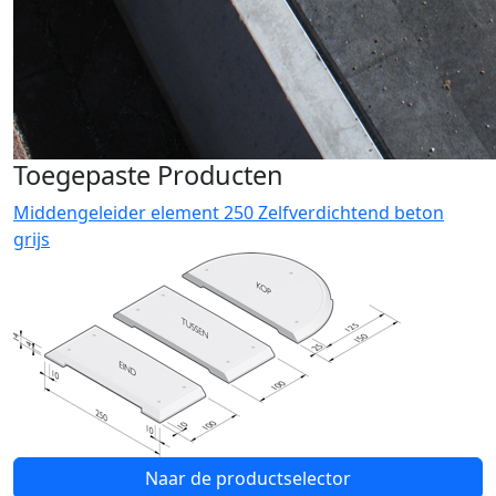
Toegepaste Producten
Middengeleider element 250 Zelfverdichtend beton
grijs
Naar de productselector