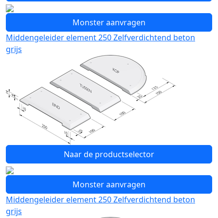
Monster aanvragen
Middengeleider element 250 Zelfverdichtend beton
grijs
Naar de productselector
Monster aanvragen
Middengeleider element 250 Zelfverdichtend beton
grijs