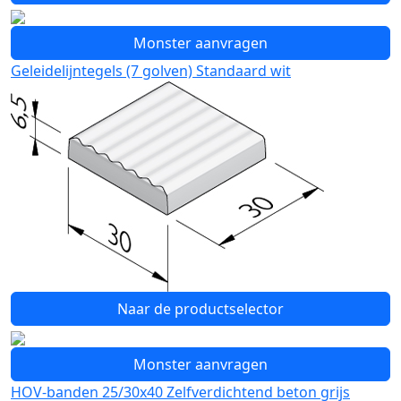
Monster aanvragen
Geleidelijntegels (7 golven) Standaard wit
Naar de productselector
Monster aanvragen
HOV-banden 25/30x40 Zelfverdichtend beton grijs