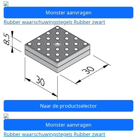
Monster aanvragen
Rubber waarschuwingstegels Rubber zwart
Naar de productselector
Monster aanvragen
Rubber waarschuwingstegels Rubber zwart