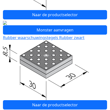
Naar de productselector
Monster aanvragen
Rubber waarschuwingstegels Rubber zwart
Naar de productselector