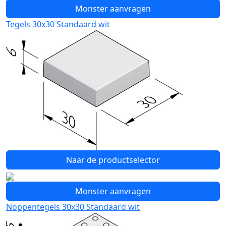
Monster aanvragen
Tegels 30x30 Standaard wit
Naar de productselector
Monster aanvragen
Noppentegels 30x30 Standaard wit