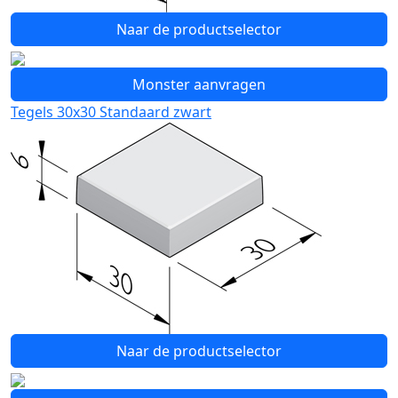
Naar de productselector
Monster aanvragen
Tegels 30x30 Standaard zwart
Naar de productselector