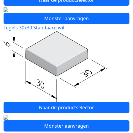
Naar de productselector
Monster aanvragen
Tegels 30x30 Standaard wit
Naar de productselector
Monster aanvragen