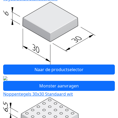
Naar de productselector
Monster aanvragen
Noppentegels 30x30 Standaard wit