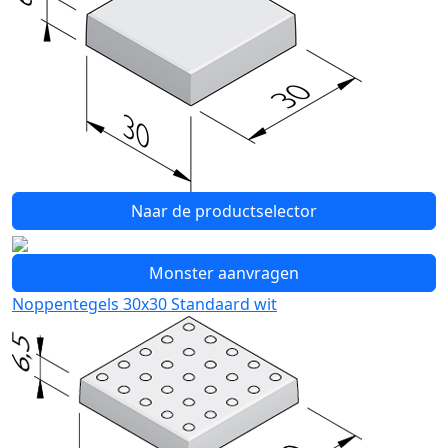
Naar de productselector
Monster aanvragen
Noppentegels 30x30 Standaard wit