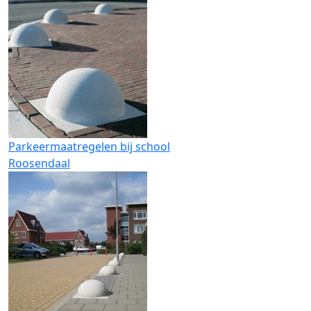
Parkeermaatregelen bij school
Roosendaal